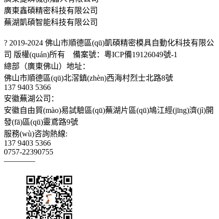
廣東鑫碩精密科技有限公司
蕪湖凱碩智能科技有限公司
? 2019-2024 佛山市順德區(qū)凱碩精密模具自動化科技有限公
司 版權(quán)所有 備案號：
粵ICP備19126049號-1
總部（廣東佛山）地址：
佛山市順德區(qū)北滘鎮(zhèn)西海村烈士北路8號
137 9403 5366
安徽蕪湖公司：
安徽自由貿(mào)易試驗區(qū)蕪湖片區(qū)鳩江經(jīng)濟(jì)開
發(fā)區(qū)靈鳶路9號
服務(wù)咨詢熱線:
137 9403 5366
0757-22390755
————