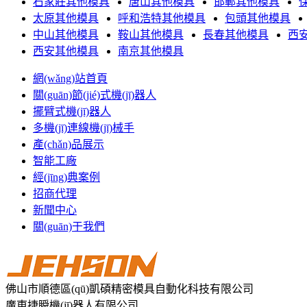
石家莊其他模具
唐山其他模具
邯鄲其他模具
太原其他模具
呼和浩特其他模具
包頭其他模具
中山其他模具
鞍山其他模具
長春其他模具
西
西安其他模具
南京其他模具
網(wǎng)站首頁
關(guān)節(jié)式機(jī)器人
擺臂式機(jī)器人
多機(jī)連線機(jī)械手
產(chǎn)品展示
智能工廠
經(jīng)典案例
招商代理
新聞中心
關(guān)于我們
佛山市順德區(qū)凱碩精密模具自動化科技有限公司
廣東捷瞬機(jī)器人有限公司