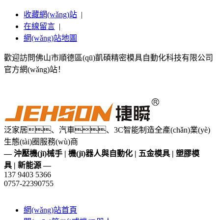
收藏網(wǎng)站
|
在線留言
|
網(wǎng)站地圖
歡迎訪問佛山市順德區(qū)凱碩精密模具自動化科技有限公司
官方網(wǎng)站！
泛家居、汽車、3C智能制造全產(chǎn)業(yè)
生態(tài)圈服務(wù)商
— 沖壓機(jī)械手 | 機(jī)器人與自動化 | 五金模具 | 塑膠模
具 | 新能源 —
137 9403 5366
0757-22390755
網(wǎng)站首頁