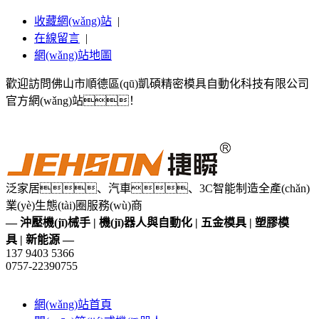
收藏網(wǎng)站
|
在線留言
|
網(wǎng)站地圖
歡迎訪問佛山市順德區(qū)凱碩精密模具自動化科技有限公司
官方網(wǎng)站！
泛家居、汽車、3C智能制造全產(chǎn)
業(yè)生態(tài)圈服務(wù)商
— 沖壓機(jī)械手 | 機(jī)器人與自動化 | 五金模具 | 塑膠模
具 | 新能源 —
137 9403 5366
0757-22390755
網(wǎng)站首頁