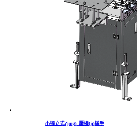
小獨立式?jīng)_壓機(jī)械手