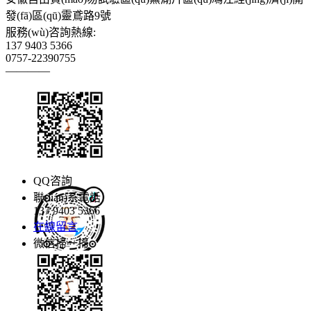
發(fā)區(qū)靈鳶路9號
服務(wù)咨詢熱線:
137 9403 5366
0757-22390755
————
QQ咨詢
聯(lián)系電話
137 9403 5366
在線留言
微信掃一掃