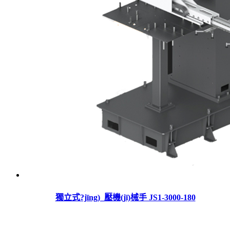
獨立式?jīng)_壓機(jī)械手 JS1-3000-180