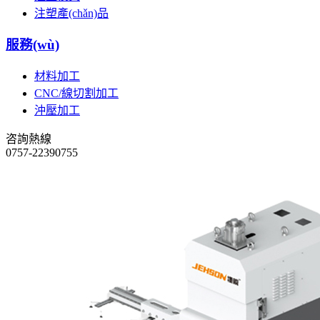
注塑產(chǎn)品
服務(wù)
材料加工
CNC/線切割加工
沖壓加工
咨詢熱線
0757-22390755