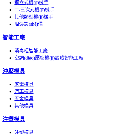
獨立式機(jī)械手
二/三次元機(jī)械手
其他類型機(jī)械手
周邊設(shè)備
智能工廠
消毒柜智能工廠
空調(diào)壓縮機(jī)殼體智能工廠
沖壓模具
家電模具
汽車模具
五金模具
其他模具
注塑模具
注塑模具