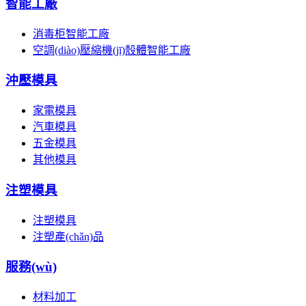
智能工廠
消毒柜智能工廠
空調(diào)壓縮機(jī)殼體智能工廠
沖壓模具
家電模具
汽車模具
五金模具
其他模具
注塑模具
注塑模具
注塑產(chǎn)品
服務(wù)
材料加工