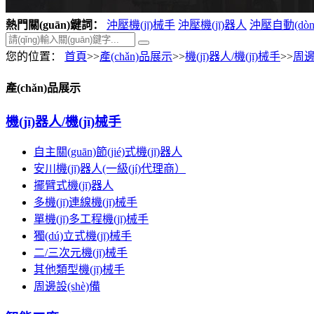
熱門關(guān)鍵詞：
沖壓機(jī)械手
沖壓機(jī)器人
沖壓自動(dòn
您的位置：
首頁
>>
產(chǎn)品展示
>>
機(jī)器人/機(jī)械手
>>
周邊
產(chǎn)品展示
機(jī)器人/機(jī)械手
自主關(guān)節(jié)式機(jī)器人
安川機(jī)器人(一級(jí)代理商）
擺臂式機(jī)器人
多機(jī)連線機(jī)械手
單機(jī)多工程機(jī)械手
獨(dú)立式機(jī)械手
二/三次元機(jī)械手
其他類型機(jī)械手
周邊設(shè)備