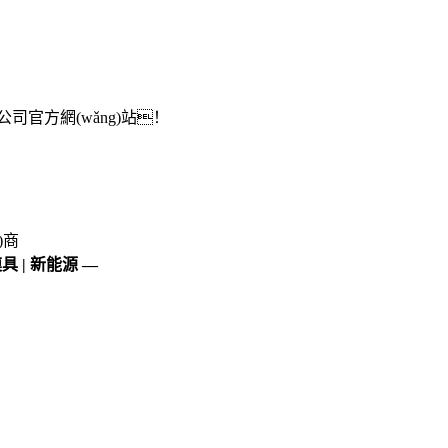
公司官方網(wǎng)站！
)商
模具 | 新能源 —