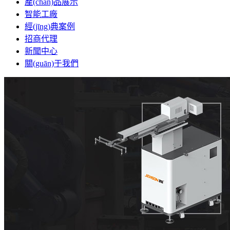
產(chǎn)品展示
智能工廠
經(jīng)典案例
招商代理
新聞中心
關(guān)于我們